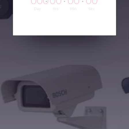
000
00
00
00
Day
Hrs
Min
Sec